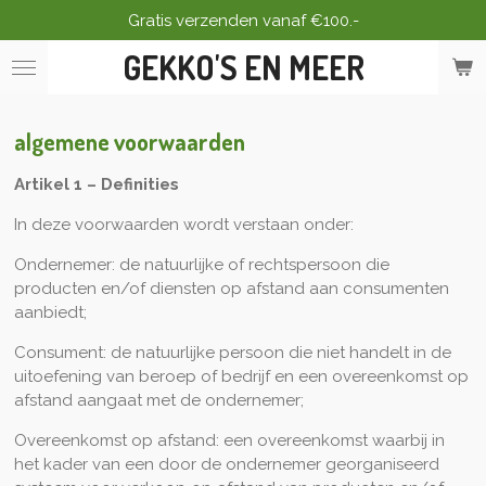
Gratis verzenden vanaf €100.-
Ga
direct
GEKKO'S EN MEER
naar
de
hoofdinhoud
algemene voorwaarden
Artikel 1 – Definities
In deze voorwaarden wordt verstaan onder:
Ondernemer: de natuurlijke of rechtspersoon die
producten en/of diensten op afstand aan consumenten
aanbiedt;
Consument: de natuurlijke persoon die niet handelt in de
uitoefening van beroep of bedrijf en een overeenkomst op
afstand aangaat met de ondernemer;
Overeenkomst op afstand: een overeenkomst waarbij in
het kader van een door de ondernemer georganiseerd