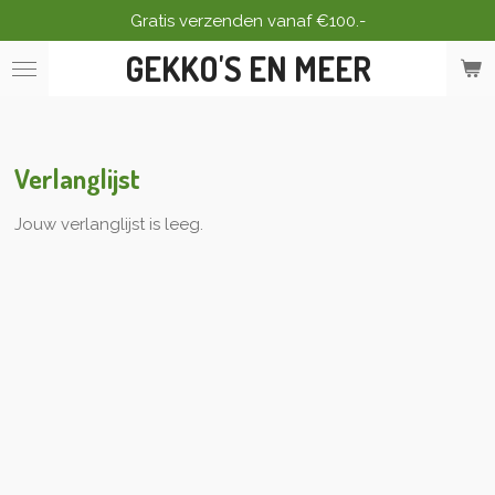
Gratis verzenden vanaf €100.-
Ga
direct
GEKKO'S EN MEER
naar
de
hoofdinhoud
Verlanglijst
Jouw verlanglijst is leeg.