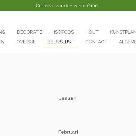
Gratis verzenden vanaf €100.-
NG
DECORATIE
ISOPODS
HOUT
KUNSTPLA
EN
OVERIGE
BEURSLIJST
CONTACT
ALGEM
Januari
Februari