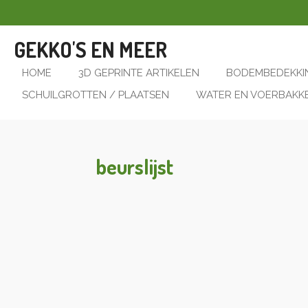
Ga
direct
GEKKO'S EN MEER
naar
de
HOME
3D GEPRINTE ARTIKELEN
BODEMBEDEKKI
hoofdinhoud
SCHUILGROTTEN / PLAATSEN
WATER EN VOERBAKK
beurslijst