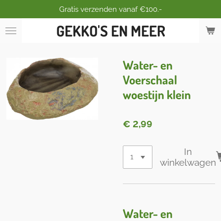
Gratis verzenden vanaf €100.-
Ga
direct
GEKKO'S EN MEER
naar
de
hoofdinhoud
Water- en
Voerschaal
woestijn klein
€ 2,99
In
winkelwagen
Water- en