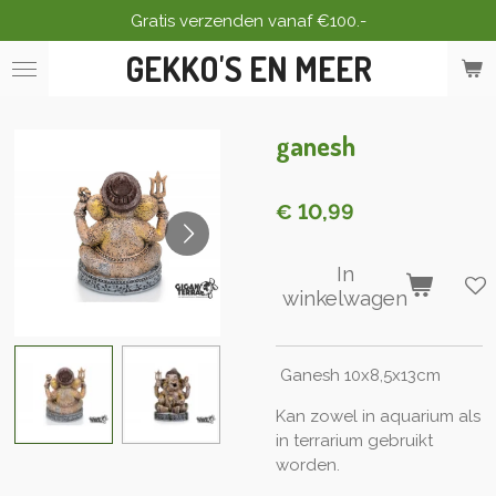
Gratis verzenden vanaf €100.-
Ga
direct
GEKKO'S EN MEER
naar
de
hoofdinhoud
ganesh
€ 10,99
In
winkelwagen
Ganesh 10x8,5x13cm
Kan zowel in aquarium als
in terrarium gebruikt
worden.