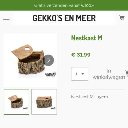
Gratis verzenden vanaf €100.-
Ga
direct
GEKKO'S EN MEER
naar
de
hoofdinhoud
Nestkast M
€ 31,99
In
winkelwagen
Nestkast M - 19cm