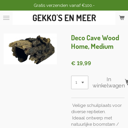
Gratis verzenden vanaf €100.-
Ga
direct
GEKKO'S EN MEER
naar
de
hoofdinhoud
Deco Cave Wood
Home, Medium
€ 19,99
In
winkelwagen
Veilige schuilplaats voor
diverse reptielen.
Ideaal ontwerp met
natuurlijke boomstam /