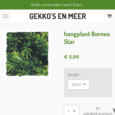
Gratis verzenden vanaf €100.-
Ga
direct
GEKKO'S EN MEER
naar
de
hoofdinhoud
hangplant Borneo
Star
€ 5,99
lengte
In
winkelwagen