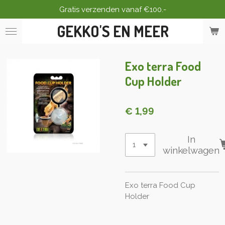
Gratis verzenden vanaf €100.-
Ga
direct
GEKKO'S EN MEER
naar
de
hoofdinhoud
Exo terra Food
Cup Holder
€ 1,99
In
winkelwagen
Exo terra Food Cup
Holder