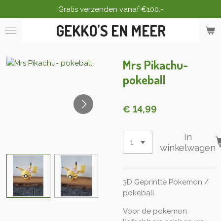
Gratis verzenden vanaf €100.-
Ga
direct
GEKKO'S EN MEER
naar
de
hoofdinhoud
Mrs Pikachu-
pokeball
€ 14,99
In
winkelwagen
3D Geprintte Pokemon /
pokeball
Voor de pokemon