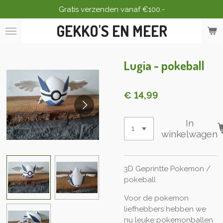
Gratis verzenden vanaf €100.-
Ga
direct
GEKKO'S EN MEER
naar
de
hoofdinhoud
Lugia - pokeball
€ 14,99
In
winkelwagen
3D Geprintte Pokemon /
pokeball
Voor de pokemon
liefhebbers hebben we
nu leuke pokemonballen.